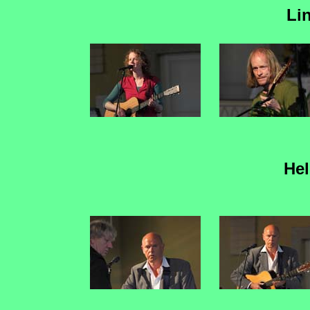
Li
He