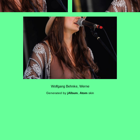
Wolfgang Behnke, Werne
Generated by
jAlbum
,
Atom
skin