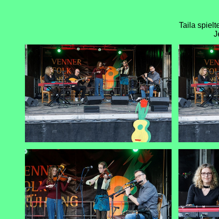
Taila spiel
J