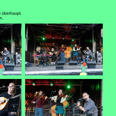
e überhaupt.
n.