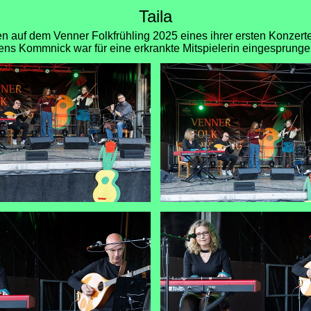
Taila
ten auf dem Venner Folkfrühling 2025 eines ihrer ersten Konzert
ens Kommnick war für eine erkrankte Mitspielerin eingesprunge