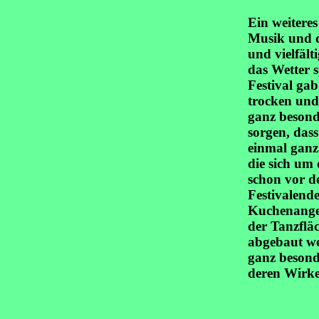
Ein weiteres
Musik und d
und vielfäl
das Wetter 
Festival gab
trocken und 
ganz besonde
sorgen, das
einmal ganz
die sich um
schon vor d
Festivalend
Kuchenangeb
der Tanzflä
abgebaut we
ganz besond
deren Wirken