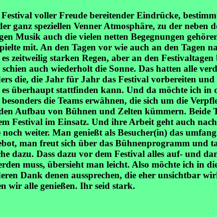
 Festival voller Freude bereitender Eindrücke, bestimmt
er ganz speziellen Venner Atmosphäre, zu der neben d
tigen Musik auch die vielen netten Begegnungen gehör
spielte mit. An den Tagen vor wie auch an den Tagen 
 es zeitweilig starken Regen, aber an den Festivaltagen 
schien auch wiederholt die Sonne. Das hatten alle verd
rs die, die Jahr für Jahr das Festival vorbereiten und
s es überhaupt stattfinden kann. Und da möchte ich in 
 besonders die Teams erwähnen, die sich um die Verpf
 den Aufbau von Bühnen und Zelten kümmern. Beide 
em Festival im Einsatz. Und ihre Arbeit geht auch nac
e noch weiter. Man genießt als Besucher(in) das umfang
ot, man freut sich über das Bühnenprogramm und tan
che dazu. Dass dazu vor dem Festival alles auf- und da
rden muss, übersieht man leicht. Also möchte ich in d
eren Dank denen aussprechen, die eher unsichtbar wir
 wir alle genießen. Ihr seid stark.