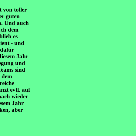
 von toller
er guten
en. Und auch
nach dem
blieb es
ient - und
 dafür
diesem Jahr
legung und
Teams sind
h dem
reiche
zt evtl. auf
nach wieder
iesem Jahr
ken, aber